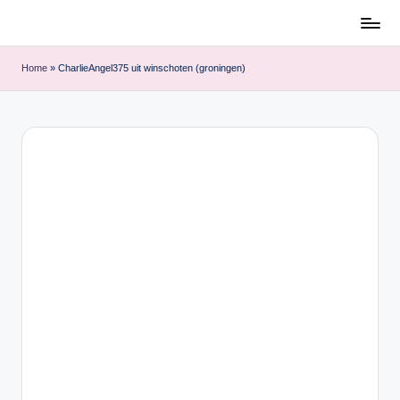
Ga
naar
Home
»
CharlieAngel375 uit winschoten (groningen)
de
inhoud