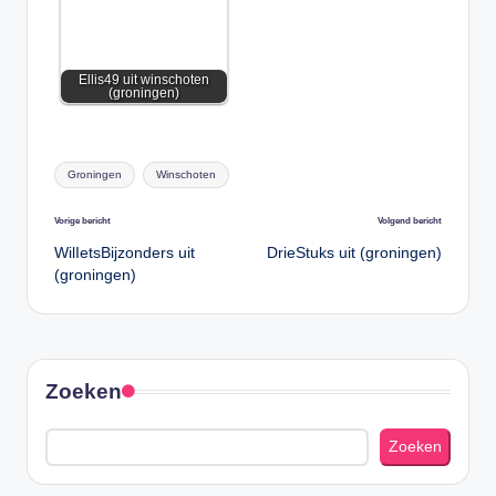
Ellis49 uit winschoten
(groningen)
Tags:
Groningen
Winschoten
Bericht
Vorige bericht
Volgend bericht
navigatie
WilIetsBijzonders uit
DrieStuks uit (groningen)
(groningen)
Zoeken
Zoeken